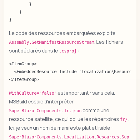
        }

    }

}
Le code des ressources embarquées exploite
. Les fichiers
Assembly.GetManifestResourceStream
sont déclarés dans le
:
.csproj
<ItemGroup>

  <EmbeddedResource Include="Localization\Resources\*
</ItemGroup>
est important : sans cela,
WithCulture="false"
MSBuild essaie d'interpréter
comme une
SuperBlazorComponents.fr.json
ressource satellite, ce qui pollue les répertoires
.
fr/
Ici, je veux un nom de manifeste plat et lisible :
SuperBlazorComponents.Localization.Resources.Sup