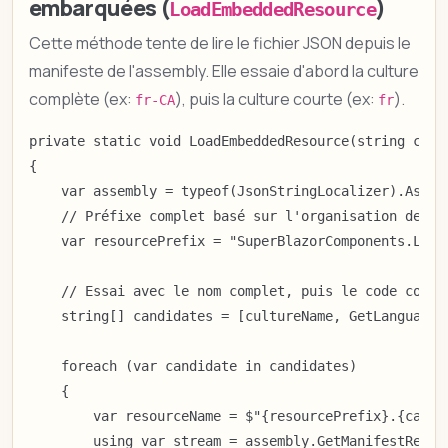
embarquées (
)
LoadEmbeddedResource
Cette méthode tente de lire le fichier JSON depuis le
manifeste de l'assembly. Elle essaie d'abord la culture
complète (ex:
), puis la culture courte (ex:
).
fr-CA
fr
private static void LoadEmbeddedResource(string cult
{

    var assembly = typeof(JsonStringLocalizer).Assemb
    // Préfixe complet basé sur l'organisation des do
    var resourcePrefix = "SuperBlazorComponents.Loca
    // Essai avec le nom complet, puis le code court

    string[] candidates = [cultureName, GetLanguageCo
    foreach (var candidate in candidates)

    {

        var resourceName = $"{resourcePrefix}.{candid
        using var stream = assembly.GetManifestResour