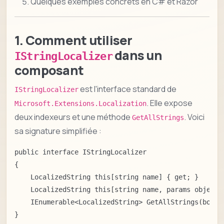
Quelques exemples concrets en C# et Razor
1. Comment utiliser
dans un
IStringLocalizer
composant
est l'interface standard de
IStringLocalizer
. Elle expose
Microsoft.Extensions.Localization
deux indexeurs et une méthode
. Voici
GetAllStrings
sa signature simplifiée :
public interface IStringLocalizer

{

    LocalizedString this[string name] { get; }

    LocalizedString this[string name, params object[]
    IEnumerable<LocalizedString> GetAllStrings(bool i
}