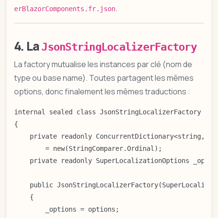
.
erBlazorComponents.fr.json
4. La
JsonStringLocalizerFactory
La factory mutualise les instances par clé (nom de
type ou base name). Toutes partagent les mêmes
options, donc finalement les mêmes traductions :
internal sealed class JsonStringLocalizerFactory : IS
{

    private readonly ConcurrentDictionary<string, ISt
        = new(StringComparer.Ordinal);

    private readonly SuperLocalizationOptions _option
    public JsonStringLocalizerFactory(SuperLocalizati
    {

        _options = options;
