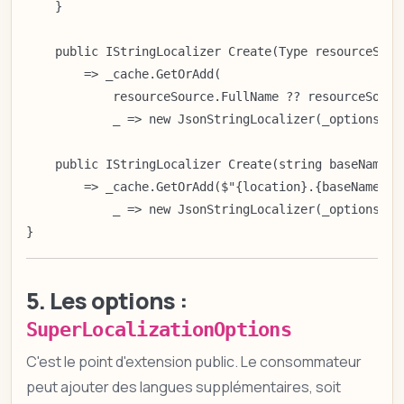
    }

    public IStringLocalizer Create(Type resourceSourc
        => _cache.GetOrAdd(

            resourceSource.FullName ?? resourceSource
            _ => new JsonStringLocalizer(_options));

    public IStringLocalizer Create(string baseName, s
        => _cache.GetOrAdd($"{location}.{baseName}",

            _ => new JsonStringLocalizer(_options));

}
5. Les options :
SuperLocalizationOptions
C'est le point d'extension public. Le consommateur
peut ajouter des langues supplémentaires, soit