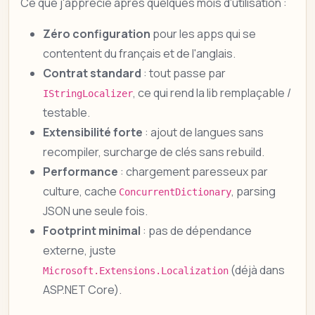
Ce que j'apprécie après quelques mois d'utilisation :
Zéro configuration
pour les apps qui se
contentent du français et de l'anglais.
Contrat standard
: tout passe par
, ce qui rend la lib remplaçable /
IStringLocalizer
testable.
Extensibilité forte
: ajout de langues sans
recompiler, surcharge de clés sans rebuild.
Performance
: chargement paresseux par
culture, cache
, parsing
ConcurrentDictionary
JSON une seule fois.
Footprint minimal
: pas de dépendance
externe, juste
(déjà dans
Microsoft.Extensions.Localization
ASP.NET Core).