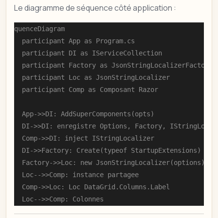
Le diagramme de séquence côté application :
sequenceDiagram

    participant App as Program.cs

    participant DI as IServiceCollection

    participant Factory as JsonStringLocalizerFactory

    participant Loc as JsonStringLocalizer

    participant Comp as Composant Razor

    App->>DI: AddSuperComponents(opts)

    DI->>DI: enregistre Options, Factory, IStringLocali
    Comp->>DI: inject IStringLocalizer

    DI->>Factory: Create(typeof StartupExtensions)

    Factory->>Loc: new JsonStringLocalizer(options)

    Loc-->>Comp: instance partagee

    Comp->>Loc: Loc DataGrid.Columns.Label

    Loc-->>Comp: Colonnes