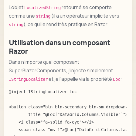
L'objet
retourné se comporte
LocalizedString
comme une
(il a un opérateur implicite vers
string
), ce qui le rend très pratique en Razor.
string
Utilisation dans un composant
Razor
Dans n'importe quel composant
SuperBlazorComponents, j'injecte simplement
et je l'appelle via la propriété
:
IStringLocalizer
Loc
@inject IStringLocalizer Loc

<button class="btn btn-secondary btn-sm dropdown-togg
        title="@Loc["DataGrid.Columns.Visible"]">

    <i class="fa-solid fa-eye"></i>

    <span class="ms-1">@Loc["DataGrid.Columns.Label"]