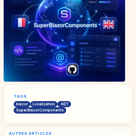
TAGS
blazor
Localization
.NET
SuperBlazorComponents
AUTRES ARTICLES