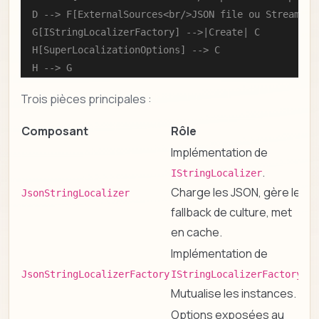
    D --> F[ExternalSources<br/>JSON file ou Stream]

    G[IStringLocalizerFactory] -->|Create| C

    H[SuperLocalizationOptions] --> C

    H --> G
Trois pièces principales :
Composant
Rôle
Implémentation de
.
IStringLocalizer
Charge les JSON, gère le
JsonStringLocalizer
fallback de culture, met
en cache.
Implémentation de
.
JsonStringLocalizerFactory
IStringLocalizerFactory
Mutualise les instances.
Options exposées au