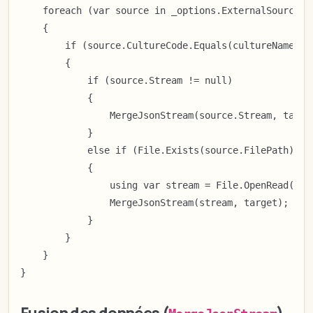
    foreach (var source in _options.ExternalSources)

    {

        if (source.CultureCode.Equals(cultureName, S
        {

            if (source.Stream != null)

            {

                MergeJsonStream(source.Stream, target
            }

            else if (File.Exists(source.FilePath))

            {

                using var stream = File.OpenRead(sour
                MergeJsonStream(stream, target);

            }

        }

    }

}
Fusion des données (
)