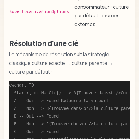
consommateur : culture
SuperLocalizationOptions
par défaut, sources
externes.
Résolution d'une clé
Le mécanisme de résolution suit la stratégie
classique culture exacte → culture parente →
culture par défaut :
flowchart TD

    Start([Loc Ma.Cle]) --> A{Trouvee dans<br/>CurrentU
    A -- Oui --> Found[Retourne la valeur]

    A -- Non --> B{Trouvee dans<br/>la culture parente<
    B -- Oui --> Found

    B -- Non --> C{Trouvee dans<br/>la culture par defa
    C -- Oui --> Found
