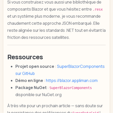
Si vous construisez vous aussi une bibliothèque de
composants Blazor et que vous hésitez entre
.resx
et un système plus moderne, je vous recommande
chaudement cette approche JSON embarqué. Elle
reste alignée sur les standards .NET tout en évitant la
friction des ressources satellites.
Ressources
Projet open source
:
SuperBlazorComponents
sur GitHub
Démo en ligne
:
https://blazor.appliman.com
Package NuGet
:
SuperBlazorComponents
disponible sur NuGet.org
À très vite pour un prochain article — sans doute sur
la persistance des préférences du
!
SuperDataGrid