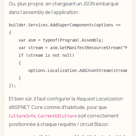
Ou, plus propre, en chargeant un JSON embarqué
dans l'assembly de l'application :
builder.Services.AddSuperComponents(options =>

{

    var asm = typeof(Program).Assembly;

    var stream = asm.GetManifestResourceStream("MyApp
    if (stream is not null)

    {

        options.Localization.AddJsonStream(stream, "d
    }

});
Et bien sûr, il faut configurer la
Request Localization
d'ASP.NET Core comme d'habitude, pour que
soit correctement
CultureInfo.CurrentUICulture
positionnée à chaque requête / circuit Blazor :