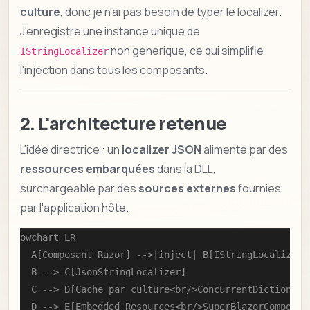
culture
, donc je n'ai pas besoin de typer le localizer.
J'enregistre une instance unique de
non générique, ce qui simplifie
IStringLocalizer
l'injection dans tous les composants.
2. L'architecture retenue
L'idée directrice : un
localizer JSON
alimenté par des
ressources embarquées
dans la DLL,
surchargeable par des
sources externes
fournies
par l'application hôte.
flowchart LR

    A[Composant Razor] -->|inject| B[IStringLocalizer]

    B --> C[JsonStringLocalizer]

    C --> D[Cache par culture<br/>ConcurrentDictionary]
    D --> E[Embedded Resources<br/>SuperBlazorComponen