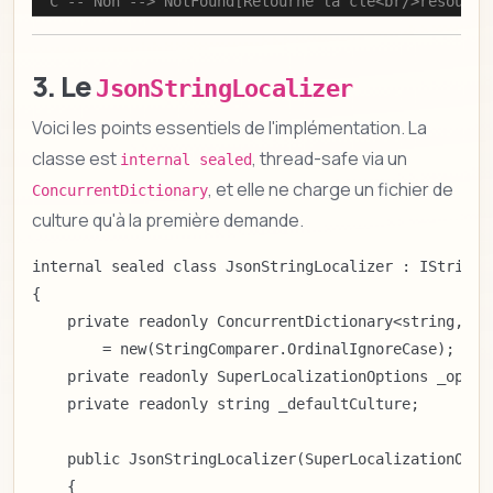
    C -- Non --> NotFound[Retourne la cle<br/>resource
3. Le
JsonStringLocalizer
Voici les points essentiels de l'implémentation. La
classe est
, thread-safe via un
internal sealed
, et elle ne charge un fichier de
ConcurrentDictionary
culture qu'à la première demande.
internal sealed class JsonStringLocalizer : IStringLo
{

    private readonly ConcurrentDictionary<string, Di
        = new(StringComparer.OrdinalIgnoreCase);

    private readonly SuperLocalizationOptions _option
    private readonly string _defaultCulture;

    public JsonStringLocalizer(SuperLocalizationOptio
    {
