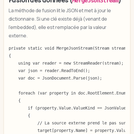
MergeJsonStream
La méthode de fusion lit le JSON et met à jour le
dictionnaire. Si une clé existe déjà (venant de
l'embedded), elle est remplacée par la valeur
externe.
private static void MergeJsonStream(Stream stream, D
{

    using var reader = new StreamReader(stream);

    var json = reader.ReadToEnd();

    var doc = JsonDocument.Parse(json);

    foreach (var property in doc.RootElement.Enumerat
    {

        if (property.Value.ValueKind == JsonValueKind
        {

            // La source externe prend le pas sur l'e
            target[property.Name] = property.Value.Ge