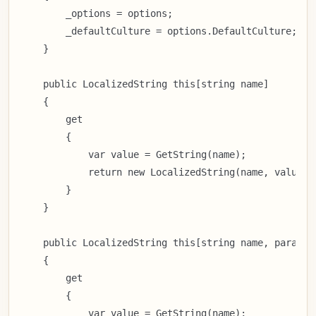
        _options = options;

        _defaultCulture = options.DefaultCulture;

    }

    public LocalizedString this[string name]

    {

        get

        {

            var value = GetString(name);

            return new LocalizedString(name, value ?
        }

    }

    public LocalizedString this[string name, params o
    {

        get

        {

            var value = GetString(name);
