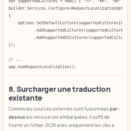
var supportedCultures = new[] { "fr", "en", "de" };

builder.Services.Configure<RequestLocalizationOptions
{

    options.SetDefaultCulture(supportedCultures[0])

           .AddSupportedCultures(supportedCultures)

           .AddSupportedUICultures(supportedCultures)
});

// ...

app.UseRequestLocalization();
8. Surcharger une traduction
existante
Comme les sources externes sont fusionnées
par-
dessus
les ressources embarquées, il suffit de
fournir un fichier JSON avec uniquement les clés à