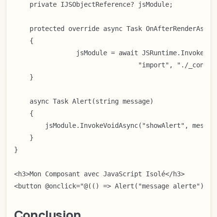
    private IJSObjectReference? jsModule;

    protected override async Task OnAfterRenderAsync(
    {

		jsModule = await JSRuntime.InvokeAsync<IJSObjectReference>(

				"import", "./_content/Pages/mycomponent.razor.js");

    }

    async Task Alert(string message)

    {

        jsModule.InvokeVoidAsync("showAlert", message
    }

}

<h3>Mon Composant avec JavaScript Isolé</h3>

<button @onclick="@(() => Alert("message alerte"))">
Conclusion