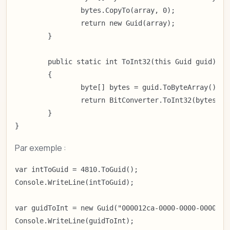
		bytes.CopyTo(array, 0);

		return new Guid(array);

	}

	public static int ToInt32(this Guid guid)

	{

		byte[] bytes = guid.ToByteArray();

		return BitConverter.ToInt32(bytes, 0);

	}

}
Par exemple :
var intToGuid = 4810.ToGuid();

Console.WriteLine(intToGuid);

var guidToInt = new Guid("000012ca-0000-0000-0000-000
Console.WriteLine(guidToInt);
