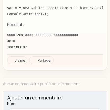
var x = new Guid("40ceee13-cc3e-4111-b3cc-c73837fbc4c
Console.WriteLine(x);
Résultat :
000012ca-0000-0000-0000-000000000000

4810

1087303187
J'aime
Partager
Aucun commentaire publié pour le moment.
Ajouter un commentaire
Nom