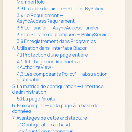
MemberRole
3.3 La table de liaison — RoleListByPolicy
3.4 Le Requirement —
AsyncAccessRequirement
3.5 Le Handler — AsyncAccessHandler
3.6 Le Service de politiques — PolicyService
3.8 Enregistrement dans Program.cs
4. Utilisation dans l'interface Blazor
4.1 Protection d'une page entière
4.2 Affichage conditionnel avec
<AuthorizeView>
4.3 Les composants Policy* — abstraction
réutilisable
5. La matrice de configuration — l'interface
d'administration
5.1 La page /droits
6. Flux complet — de la page à la base de
données
7. Avantages de cette architecture
✅ Configuration à chaud
✅ Sécurité en profondeur