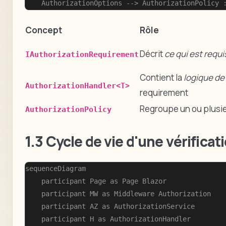
    AuthorizationOptions --> AuthorizationPolicy 
Concept
Rôle
Décrit
ce qui est requi
IAuthorizationRequirement
Contient la
logique de
AuthorizationHandler<T>
requirement
Regroupe un ou plusi
AuthorizationPolicy
1.3 Cycle de vie d'une vérificat
sequenceDiagram

    participant Page as Page Blazor

    participant MW as Middleware Authorization

    participant AZ as AuthorizationService

    participant H as AuthorizationHandler
