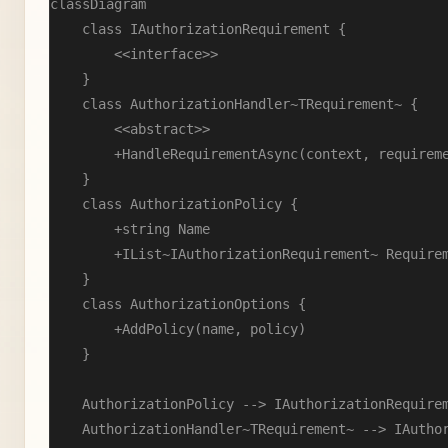
classDiagram

    class IAuthorizationRequirement {

        <<interface>>

    }

    class AuthorizationHandler~TRequirement~ {

        <<abstract>>

        +HandleRequirementAsync(context, requireme
    }

    class AuthorizationPolicy {

        +string Name

        +IList~IAuthorizationRequirement~ Requirem
    }

    class AuthorizationOptions {

        +AddPolicy(name, policy)

    }

    AuthorizationPolicy --> IAuthorizationRequirem
    AuthorizationHandler~TRequirement~ --> IAuthor