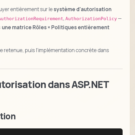
puyer entièrement sur le
système d'autorisation
,
—
AuthorizationRequirement
AuthorizationPolicy
:
une matrice Rôles × Politiques entièrement
ture retenue, puis l'implémentation concrète dans
utorisation dans ASP.NET
ation