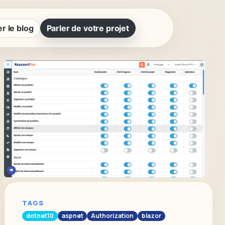
r le blog
Parler de votre projet
TAGS
dotnet10
aspnet
Authorization
blazor