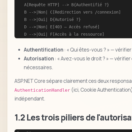
    A[Requête HTTP] --> B{Authentifié ?}

    B -->|Non| C[Redirection vers /connexion]

    B -->|Oui| D{Autorisé ?}

    D -->|Non| E[403 — Accès refusé]

    D -->|Oui| F[Accès à la ressource]
Authentification
: « Qui êtes-vous ? » — vérifier 
Autorisation
: « Avez-vous le droit ? » — vérifie
nécessaires.
ASP.NET Core sépare clairement ces deux responsabil
(ici, Cookie Authentication)
AuthenticationHandler
indépendant.
1.2 Les trois piliers de l'autor