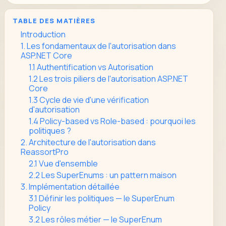
TABLE DES MATIÈRES
Introduction
1. Les fondamentaux de l'autorisation dans
ASP.NET Core
1.1 Authentification vs Autorisation
1.2 Les trois piliers de l'autorisation ASP.NET
Core
1.3 Cycle de vie d'une vérification
d'autorisation
1.4 Policy-based vs Role-based : pourquoi les
politiques ?
2. Architecture de l'autorisation dans
ReassortPro
2.1 Vue d'ensemble
2.2 Les SuperEnums : un pattern maison
3. Implémentation détaillée
3.1 Définir les politiques — le SuperEnum
Policy
3.2 Les rôles métier — le SuperEnum