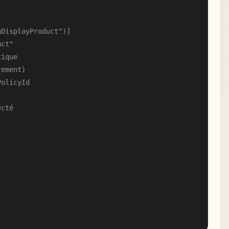
DisplayProduct")]

ct"

ique

ement)

olicyId

cté
