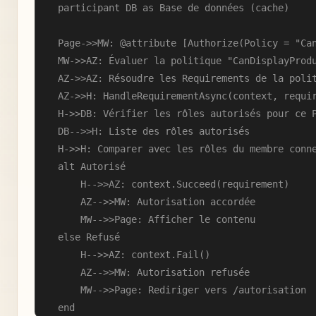
    participant DB as Base de données (cache)

    Page->>MW: @attribute [Authorize(Policy = "Can
    MW->>AZ: Évaluer la politique "CanDisplayProdu
    AZ->>AZ: Résoudre les Requirements de la polit
    AZ->>H: HandleRequirementAsync(context, requir
    H->>DB: Vérifier les rôles autorisés pour ce P
    DB-->>H: Liste des rôles autorisés

    H->>H: Comparer avec les rôles du membre conne
    alt Autorisé

        H-->>AZ: context.Succeed(requirement)

        AZ-->>MW: Autorisation accordée

        MW-->>Page: Afficher le contenu

    else Refusé

        H-->>AZ: context.Fail()

        AZ-->>MW: Autorisation refusée

        MW-->>Page: Rediriger vers /autorisation

    end