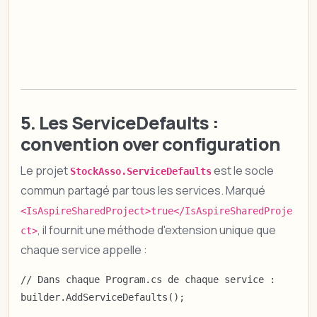
5. Les ServiceDefaults :
convention over configuration
Le projet
est le socle
StockAsso.ServiceDefaults
commun partagé par tous les services. Marqué
<IsAspireSharedProject>true</IsAspireSharedProje
, il fournit une méthode d'extension unique que
ct>
chaque service appelle :
// Dans chaque Program.cs de chaque service :

builder.AddServiceDefaults();