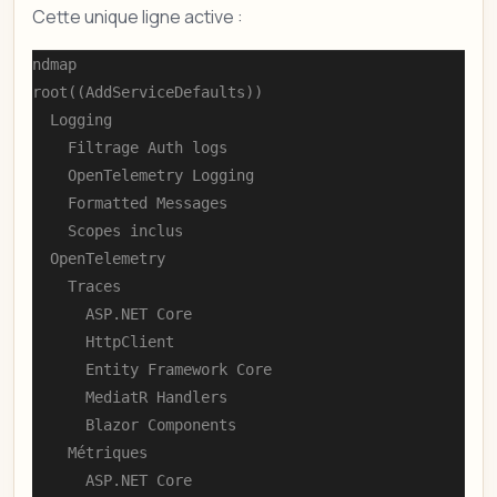
Cette unique ligne active :
mindmap

  root((AddServiceDefaults))

    Logging

      Filtrage Auth logs

      OpenTelemetry Logging

      Formatted Messages

      Scopes inclus

    OpenTelemetry

      Traces

        ASP.NET Core

        HttpClient

        Entity Framework Core

        MediatR Handlers

        Blazor Components

      Métriques

        ASP.NET Core
