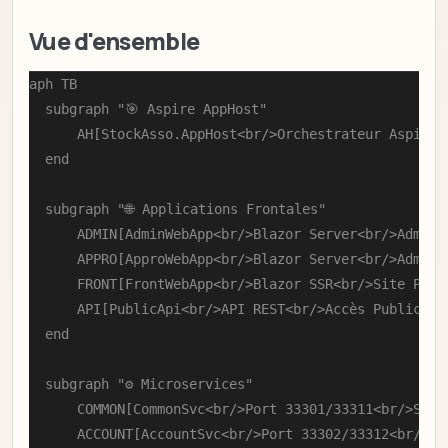
Vue d'ensemble
graph TB

    subgraph "🎯 Aspire AppHost"

        AH[StockAsso.AppHost<br/>Orchestrateur Aspire 1
    end

    subgraph "🌐 Applications Frontales"

        ADMIN[AdminWebApp<br/>Blazor Server<br/>Adminis
        APPRO[ApproWebApp<br/>Blazor Server<br/>Adminis
        FRONT[FrontWebApp<br/>Blazor SSR<br/>Site Publi
        API[PublicApi<br/>API REST<br/>Accès Public]

    end

    subgraph "⚙️ Microservices"

        COMMON[CommonSvc<br/>Port 33301/33311<br/>Servi
        ACCOUNT[AccountSvc<br/>Port 33302/33312<br/>Com