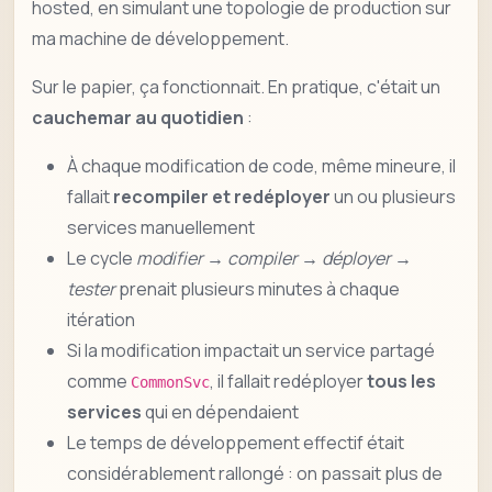
hosted, en simulant une topologie de production sur
ma machine de développement.
Sur le papier, ça fonctionnait. En pratique, c'était un
cauchemar au quotidien
:
À chaque modification de code, même mineure, il
fallait
recompiler et redéployer
un ou plusieurs
services manuellement
Le cycle
modifier → compiler → déployer →
tester
prenait plusieurs minutes à chaque
itération
Si la modification impactait un service partagé
comme
, il fallait redéployer
tous les
CommonSvc
services
qui en dépendaient
Le temps de développement effectif était
considérablement rallongé : on passait plus de