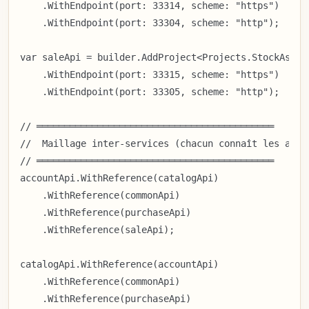
    .WithEndpoint(port: 33314, scheme: "https")

    .WithEndpoint(port: 33304, scheme: "http");

var saleApi = builder.AddProject<Projects.StockAsso_S
    .WithEndpoint(port: 33315, scheme: "https")

    .WithEndpoint(port: 33305, scheme: "http");

// ═══════════════════════════════════════════

//  Maillage inter-services (chacun connaît les autre
// ═══════════════════════════════════════════

accountApi.WithReference(catalogApi)

    .WithReference(commonApi)

    .WithReference(purchaseApi)

    .WithReference(saleApi);

catalogApi.WithReference(accountApi)

    .WithReference(commonApi)

    .WithReference(purchaseApi)
