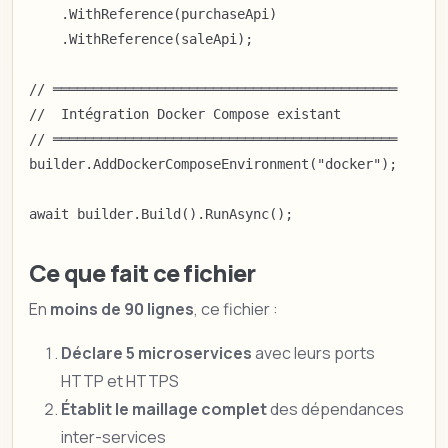
    .WithReference(purchaseApi)

    .WithReference(saleApi);

// ═══════════════════════════════════════════

//  Intégration Docker Compose existant

// ═══════════════════════════════════════════

builder.AddDockerComposeEnvironment("docker");

await builder.Build().RunAsync();
Ce que fait ce fichier
En
moins de 90 lignes
, ce fichier :
Déclare 5 microservices
avec leurs ports
HTTP et HTTPS
Établit le maillage complet
des dépendances
inter-services