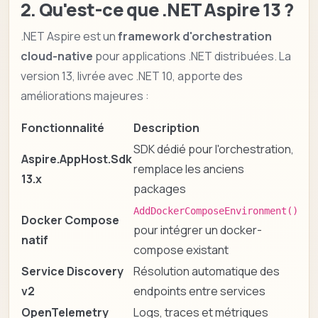
2. Qu'est-ce que .NET Aspire 13 ?
.NET Aspire est un
framework d'orchestration
cloud-native
pour applications .NET distribuées. La
version 13, livrée avec .NET 10, apporte des
améliorations majeures :
Fonctionnalité
Description
SDK dédié pour l'orchestration,
Aspire.AppHost.Sdk
remplace les anciens
13.x
packages
AddDockerComposeEnvironment()
Docker Compose
pour intégrer un docker-
natif
compose existant
Service Discovery
Résolution automatique des
v2
endpoints entre services
OpenTelemetry
Logs, traces et métriques