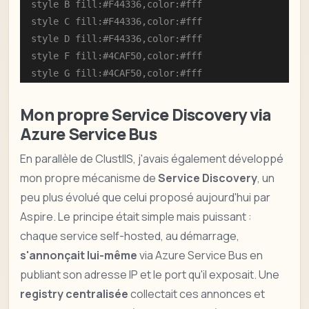
    style B fill:#F44336,color:#fff

    style C fill:#F44336,color:#fff

    style D fill:#F44336,color:#fff

    style F fill:#4CAF50,color:#fff

    style G fill:#4CAF50,color:#fff
Mon propre Service Discovery via
Azure Service Bus
En parallèle de ClustIIS, j'avais également développé
mon propre mécanisme de
Service Discovery
, un
peu plus évolué que celui proposé aujourd'hui par
Aspire. Le principe était simple mais puissant :
chaque service self-hosted, au démarrage,
s'annonçait lui-même
via Azure Service Bus en
publiant son adresse IP et le port qu'il exposait. Une
registry centralisée
collectait ces annonces et