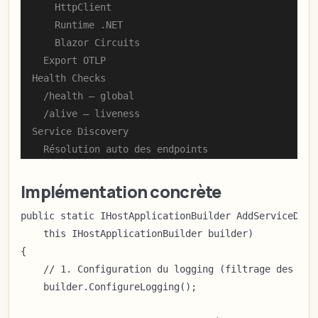
        HttpClient

        Runtime .NET

        Blazor Circuits

      Export OTLP

    Health Checks

      /health — global

      /alive — liveness

    Service Discovery

      Résolution auto des endpoints
Implémentation concrète
public static IHostApplicationBuilder AddServiceDefau
    this IHostApplicationBuilder builder)

{

    // 1. Configuration du logging (filtrage des logs
    builder.ConfigureLogging();
