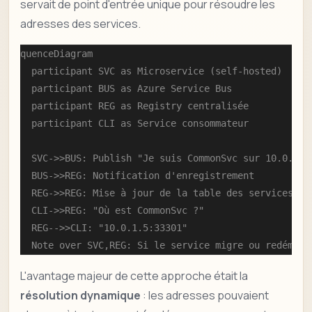
servait de point d'entrée unique pour résoudre les
adresses des services.
sequenceDiagram

    participant SVC as Microservice (self-hosted)

    participant BUS as Azure Service Bus

    participant REG as Registry centralisée

    participant CLI as Service consommateur

    SVC->>BUS: Publish "Je suis CommonSvc sur 10.0.1.5:
    BUS->>REG: Notification d'enregistrement

    REG->>REG: Mise à jour de la table des services

    CLI->>REG: "Où est CommonSvc ?"

    REG-->>CLI: "10.0.1.5:33301"

    Note over SVC,REG: Si le service migre ou redémarr
L'avantage majeur de cette approche était la
résolution dynamique
: les adresses pouvaient