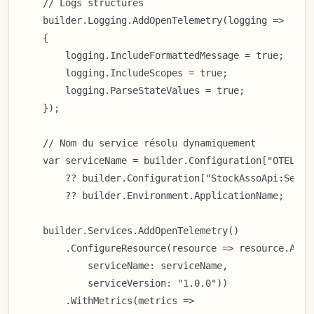
    // Logs structurés

    builder.Logging.AddOpenTelemetry(logging =>

    {

        logging.IncludeFormattedMessage = true;

        logging.IncludeScopes = true;

        logging.ParseStateValues = true;

    });

    // Nom du service résolu dynamiquement

    var serviceName = builder.Configuration["OTEL_SER
        ?? builder.Configuration["StockAssoApi:Servic
        ?? builder.Environment.ApplicationName;

    builder.Services.AddOpenTelemetry()

        .ConfigureResource(resource => resource.AddSe
            serviceName: serviceName,

            serviceVersion: "1.0.0"))

        .WithMetrics(metrics =>
