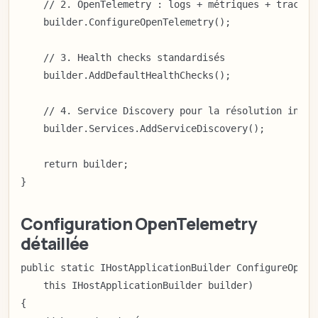
    // 2. OpenTelemetry : logs + métriques + traces

    builder.ConfigureOpenTelemetry();

    // 3. Health checks standardisés

    builder.AddDefaultHealthChecks();

    // 4. Service Discovery pour la résolution inter-
    builder.Services.AddServiceDiscovery();

    return builder;

}
Configuration OpenTelemetry
détaillée
public static IHostApplicationBuilder ConfigureOpenTe
    this IHostApplicationBuilder builder)

{
