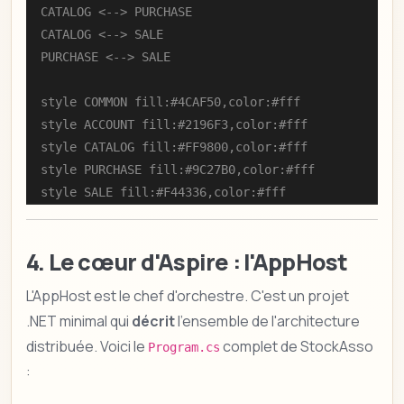
    CATALOG <--> PURCHASE

    CATALOG <--> SALE

    PURCHASE <--> SALE

    style COMMON fill:#4CAF50,color:#fff

    style ACCOUNT fill:#2196F3,color:#fff

    style CATALOG fill:#FF9800,color:#fff

    style PURCHASE fill:#9C27B0,color:#fff

    style SALE fill:#F44336,color:#fff
4. Le cœur d'Aspire : l'AppHost
L'AppHost est le chef d'orchestre. C'est un projet
.NET minimal qui
décrit
l'ensemble de l'architecture
distribuée. Voici le
complet de StockAsso
Program.cs
: