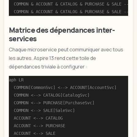
    COMMON & ACCOUNT & CATALOG & PURCHASE & SALE --> BU
    COMMON & ACCOUNT & CATALOG & PURCHASE & SALE --> K
Matrice des dépendances inter-
services
Chaque microservice peut communiquer avec tous
les autres. Aspire 13 rend cette toile de
dépendances triviale à configurer :
graph LR

    COMMON[CommonSvc] <--> ACCOUNT[AccountSvc]

    COMMON <--> CATALOG[CatalogSvc]

    COMMON <--> PURCHASE[PurchaseSvc]

    COMMON <--> SALE[SaleSvc]

    ACCOUNT <--> CATALOG

    ACCOUNT <--> PURCHASE

    ACCOUNT <--> SALE
