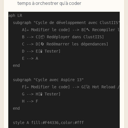
temps à orchestrer qu'à coder
graph LR

    subgraph "Cycle de développement avec ClustIIS"

        A[✏️ Modifier le code] --> B[🔨 Recompiler le se
        B --> C[📦 Redéployer dans ClustIIS]

        C --> D[🔄 Redémarrer les dépendances]

        D --> E[🧪 Tester]

        E --> A

    end

    subgraph "Cycle avec Aspire 13"

        F[✏️ Modifier le code] --> G[🚀 Hot Reload / F5]
        G --> H[🧪 Tester]

        H --> F

    end

    style A fill:#F44336,color:#fff
