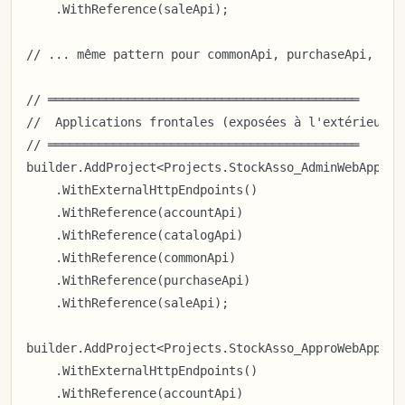
    .WithReference(saleApi);

// ... même pattern pour commonApi, purchaseApi, sale
// ═══════════════════════════════════════════

//  Applications frontales (exposées à l'extérieur)

// ═══════════════════════════════════════════

builder.AddProject<Projects.StockAsso_AdminWebApp>("a
    .WithExternalHttpEndpoints()

    .WithReference(accountApi)

    .WithReference(catalogApi)

    .WithReference(commonApi)

    .WithReference(purchaseApi)

    .WithReference(saleApi);

builder.AddProject<Projects.StockAsso_ApproWebApp>("a
    .WithExternalHttpEndpoints()

    .WithReference(accountApi)
