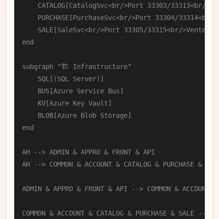
        CATALOG[CatalogSvc<br/>Port 33303/33313<br/>Cat
        PURCHASE[PurchaseSvc<br/>Port 33304/33314<br/>A
        SALE[SaleSvc<br/>Port 33305/33315<br/>Ventes]

    end

    subgraph "🏗️ Infrastructure"

        SQL[(SQL Server)]

        BUS[Azure Service Bus]

        KV[Azure Key Vault]

        BLOB[Azure Blob Storage]

    end

    AH --> ADMIN & APPRO & FRONT & API

    AH --> COMMON & ACCOUNT & CATALOG & PURCHASE & SALE
    ADMIN & APPRO & FRONT & API --> COMMON & ACCOUNT & 
    COMMON & ACCOUNT & CATALOG & PURCHASE & SALE --> SQ