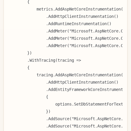
        {

            metrics.AddAspNetCoreInstrumentation()

                .AddHttpClientInstrumentation()

                .AddRuntimeInstrumentation()

                .AddMeter("Microsoft.AspNetCore.Compo
                .AddMeter("Microsoft.AspNetCore.Compo
                .AddMeter("Microsoft.AspNetCore.Compo
        })

        .WithTracing(tracing =>

        {

            tracing.AddAspNetCoreInstrumentation()

                .AddHttpClientInstrumentation()

                .AddEntityFrameworkCoreInstrumentatio
                {

                    options.SetDbStatementForText = t
                })

                .AddSource("Microsoft.AspNetCore.Comp
                .AddSource("Microsoft.AspNetCore.Comp