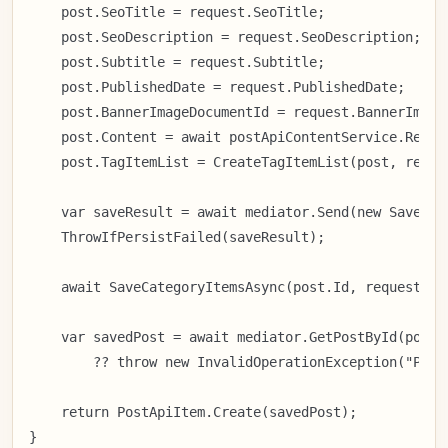
    post.SeoTitle = request.SeoTitle;

    post.SeoDescription = request.SeoDescription;

    post.Subtitle = request.Subtitle;

    post.PublishedDate = request.PublishedDate;

    post.BannerImageDocumentId = request.BannerImageD
    post.Content = await postApiContentService.Repla
    post.TagItemList = CreateTagItemList(post, reques
    var saveResult = await mediator.Send(new SavePos
    ThrowIfPersistFailed(saveResult);

    await SaveCategoryItemsAsync(post.Id, request.Ca
    var savedPost = await mediator.GetPostById(post.I
        ?? throw new InvalidOperationException("Post
    return PostApiItem.Create(savedPost);

}