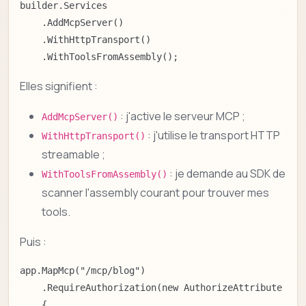
builder.Services

    .AddMcpServer()

    .WithHttpTransport()

    .WithToolsFromAssembly();
Elles signifient :
: j'active le serveur MCP ;
AddMcpServer()
: j'utilise le transport HTTP
WithHttpTransport()
streamable ;
: je demande au SDK de
WithToolsFromAssembly()
scanner l'assembly courant pour trouver mes
tools.
Puis :
app.MapMcp("/mcp/blog")

    .RequireAuthorization(new AuthorizeAttribute

    {
