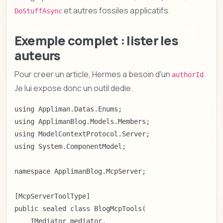
et autres fossiles applicatifs.
DoStuffAsync
Exemple complet : lister les
auteurs
Pour creer un article, Hermes a besoin d'un
.
authorId
Je lui expose donc un outil dedie.
using Appliman.Datas.Enums;

using ApplimanBlog.Models.Members;

using ModelContextProtocol.Server;

using System.ComponentModel;

namespace ApplimanBlog.McpServer;

[McpServerToolType]

public sealed class BlogMcpTools(

    IMediator mediator,
