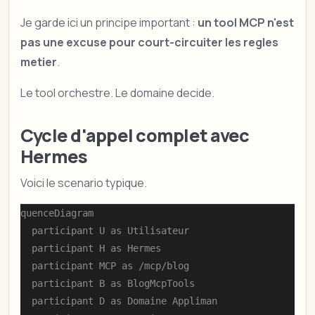
Je garde ici un principe important :
un tool MCP n'est
pas une excuse pour court-circuiter les regles
metier
.
Le tool orchestre. Le domaine decide.
Cycle d'appel complet avec
Hermes
Voici le scenario typique.
sequenceDiagram

    participant U as Utilisateur

    participant H as Hermes

    participant MCP as /mcp/blog

    participant B as BlogMcpTools

    participant D as Domaine Appliman
