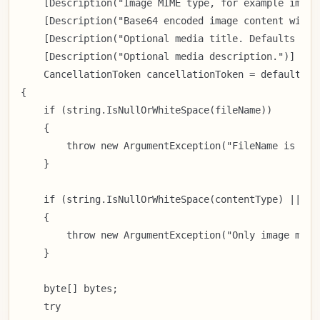
    [Description("Image MIME type, for example image
    [Description("Base64 encoded image content witho
    [Description("Optional media title. Defaults to 
    [Description("Optional media description.")] stri
    CancellationToken cancellationToken = default)

{

    if (string.IsNullOrWhiteSpace(fileName))

    {

        throw new ArgumentException("FileName is requ
    }

    if (string.IsNullOrWhiteSpace(contentType) || !c
    {

        throw new ArgumentException("Only image medi
    }

    byte[] bytes;

    try
