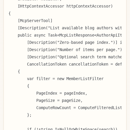
    IHttpContextAccessor httpContextAccessor)

{

    [McpServerTool]

    [Description("List available blog authors with th
    public async Task<McpListResponse<AuthorApiItem>>
        [Description("Zero-based page index.")] int p
        [Description("Number of items per page.")] in
        [Description("Optional search term matched a
        CancellationToken cancellationToken = default
    {

        var filter = new MemberListFilter

        {

            PageIndex = pageIndex,

            PageSize = pageSize,

            ComputeRowCount = ComputeFilteredList.Onl
        };

        if (!string.IsNullOrWhiteSpace(search))
