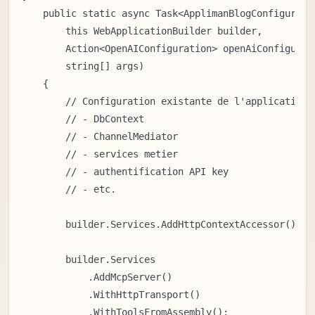
    public static async Task<ApplimanBlogConfiguratio
        this WebApplicationBuilder builder,

        Action<OpenAIConfiguration> openAiConfigurati
        string[] args)

    {

        // Configuration existante de l'application :
        // - DbContext

        // - ChannelMediator

        // - services metier

        // - authentification API key

        // - etc.

        builder.Services.AddHttpContextAccessor();

        builder.Services

            .AddMcpServer()

            .WithHttpTransport()

            .WithToolsFromAssembly();
