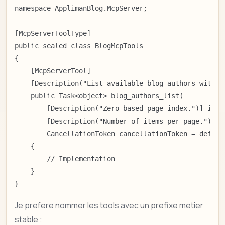
namespace ApplimanBlog.McpServer;

[McpServerToolType]

public sealed class BlogMcpTools

{

    [McpServerTool]

    [Description("List available blog authors with th
    public Task<object> blog_authors_list(

        [Description("Zero-based page index.")] int p
        [Description("Number of items per page.")] in
        CancellationToken cancellationToken = default
    {

        // Implementation

    }

}
Je prefere nommer les tools avec un prefixe metier
stable :