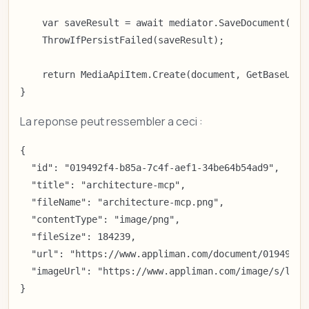
    var saveResult = await mediator.SaveDocument(doc
    ThrowIfPersistFailed(saveResult);

    return MediaApiItem.Create(document, GetBaseUrl()
}
La reponse peut ressembler a ceci :
{

  "id": "019492f4-b85a-7c4f-aef1-34be64b54ad9",

  "title": "architecture-mcp",

  "fileName": "architecture-mcp.png",

  "contentType": "image/png",

  "fileSize": 184239,

  "url": "https://www.appliman.com/document/019492f4-
  "imageUrl": "https://www.appliman.com/image/s/lg/0
}