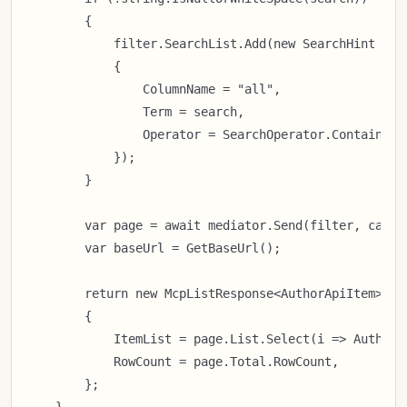
        {

            filter.SearchList.Add(new SearchHint

            {

                ColumnName = "all",

                Term = search,

                Operator = SearchOperator.Contains,

            });

        }

        var page = await mediator.Send(filter, cancel
        var baseUrl = GetBaseUrl();

        return new McpListResponse<AuthorApiItem>

        {

            ItemList = page.List.Select(i => AuthorA
            RowCount = page.Total.RowCount,

        };

    }
