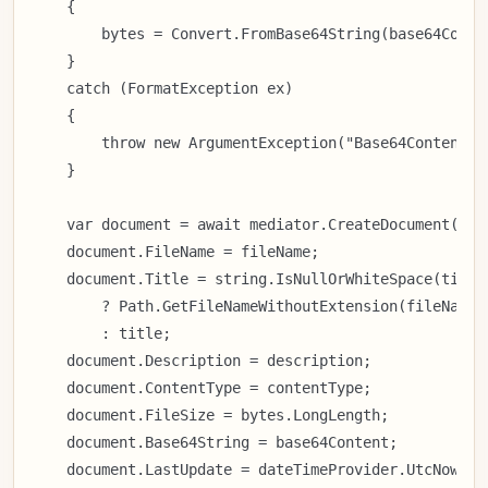
    {

        bytes = Convert.FromBase64String(base64Conten
    }

    catch (FormatException ex)

    {

        throw new ArgumentException("Base64Content i
    }

    var document = await mediator.CreateDocument(canc
    document.FileName = fileName;

    document.Title = string.IsNullOrWhiteSpace(title)
        ? Path.GetFileNameWithoutExtension(fileName)

        : title;

    document.Description = description;

    document.ContentType = contentType;

    document.FileSize = bytes.LongLength;

    document.Base64String = base64Content;

    document.LastUpdate = dateTimeProvider.UtcNow;
