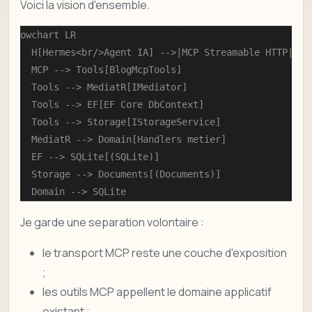
Voici la vision d'ensemble.
flowchart LR

    H[Hermes<br/>Agent IA] -->|MCP Streamable HTTP| MCP
    MCP --> Tools[BlogMcpTools]

    Tools --> MediatR[IMediator]

    Tools --> EF[EF Core DbContext]

    Tools --> Storage[IStorageService]

    MediatR --> Domain[Handlers metier]

    EF --> SQLite[(SQLite)]

    Storage --> Documents[(Documents)]

    Domain --> SQLite
Je garde une separation volontaire :
le transport MCP reste une couche d'exposition
;
les outils MCP appellent le domaine applicatif
existant ;