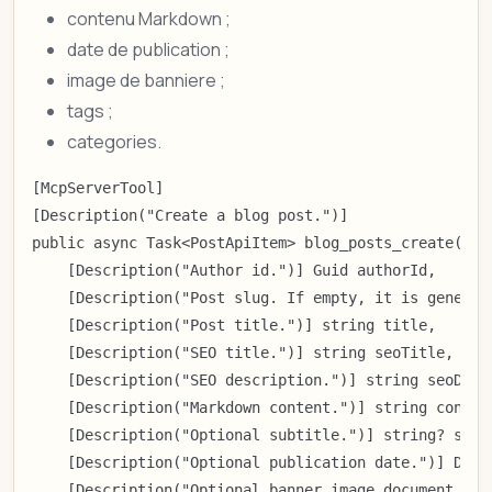
contenu Markdown ;
date de publication ;
image de banniere ;
tags ;
categories.
[McpServerTool]

[Description("Create a blog post.")]

public async Task<PostApiItem> blog_posts_create(

    [Description("Author id.")] Guid authorId,

    [Description("Post slug. If empty, it is generat
    [Description("Post title.")] string title,

    [Description("SEO title.")] string seoTitle,

    [Description("SEO description.")] string seoDescr
    [Description("Markdown content.")] string content
    [Description("Optional subtitle.")] string? subti
    [Description("Optional publication date.")] DateT
    [Description("Optional banner image document id.