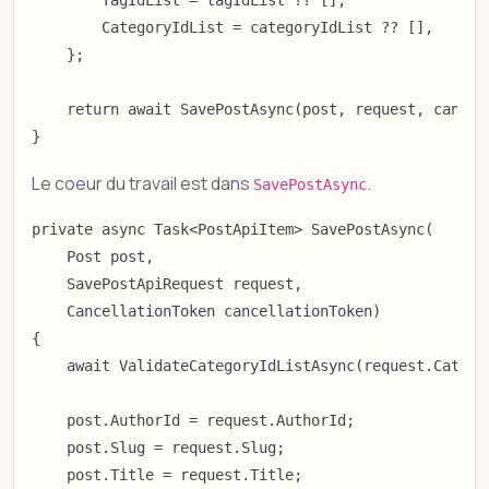
        CategoryIdList = categoryIdList ?? [],

    };

    return await SavePostAsync(post, request, cancell
}
Le coeur du travail est dans
.
SavePostAsync
private async Task<PostApiItem> SavePostAsync(

    Post post,

    SavePostApiRequest request,

    CancellationToken cancellationToken)

{

    await ValidateCategoryIdListAsync(request.Categor
    post.AuthorId = request.AuthorId;

    post.Slug = request.Slug;

    post.Title = request.Title;
