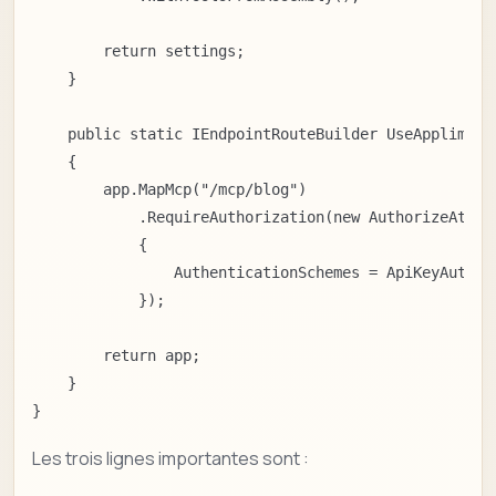
        return settings;

    }

    public static IEndpointRouteBuilder UseApplimanB
    {

        app.MapMcp("/mcp/blog")

            .RequireAuthorization(new AuthorizeAttrib
            {

                AuthenticationSchemes = ApiKeyAuthent
            });

        return app;

    }

}
Les trois lignes importantes sont :