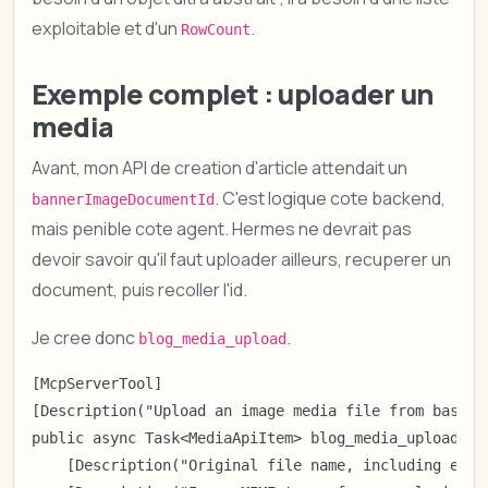
exploitable et d'un
.
RowCount
Exemple complet : uploader un
media
Avant, mon API de creation d'article attendait un
. C'est logique cote backend,
bannerImageDocumentId
mais penible cote agent. Hermes ne devrait pas
devoir savoir qu'il faut uploader ailleurs, recuperer un
document, puis recoller l'id.
Je cree donc
.
blog_media_upload
[McpServerTool]

[Description("Upload an image media file from base64
public async Task<MediaApiItem> blog_media_upload(

    [Description("Original file name, including exten