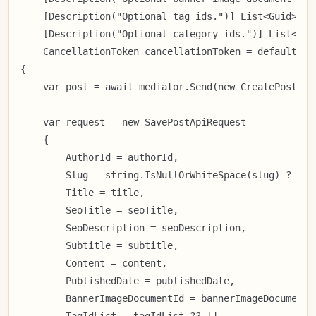
    [Description("Optional tag ids.")] List<Guid>? ta
    [Description("Optional category ids.")] List<Guid
    CancellationToken cancellationToken = default)

{

    var post = await mediator.Send(new CreatePostReq
    var request = new SavePostApiRequest

    {

        AuthorId = authorId,

        Slug = string.IsNullOrWhiteSpace(slug) ? Slug
        Title = title,

        SeoTitle = seoTitle,

        SeoDescription = seoDescription,

        Subtitle = subtitle,

        Content = content,

        PublishedDate = publishedDate,

        BannerImageDocumentId = bannerImageDocumentId
        TagIdList = tagIdList ?? [],
