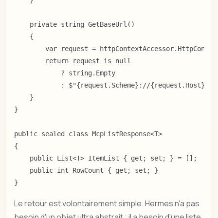
    private string GetBaseUrl()

    {

        var request = httpContextAccessor.HttpContext
        return request is null

            ? string.Empty

            : $"{request.Scheme}://{request.Host}";

    }

}

public sealed class McpListResponse<T>

{

    public List<T> ItemList { get; set; } = [];

    public int RowCount { get; set; }

}
Le retour est volontairement simple. Hermes n'a pas
besoin d'un objet ultra abstrait ; il a besoin d'une liste