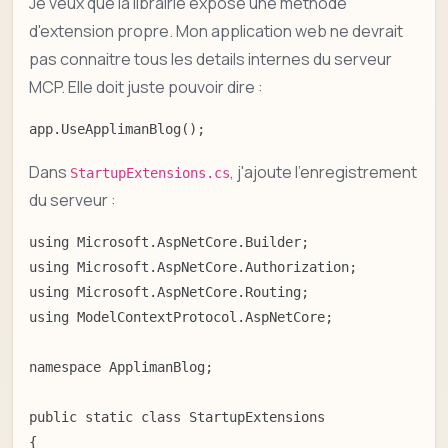
Je veux que la librairie expose une methode
d'extension propre. Mon application web ne devrait
pas connaitre tous les details internes du serveur
MCP. Elle doit juste pouvoir dire :
app.UseApplimanBlog();
Dans
, j'ajoute l'enregistrement
StartupExtensions.cs
du serveur :
using Microsoft.AspNetCore.Builder;

using Microsoft.AspNetCore.Authorization;

using Microsoft.AspNetCore.Routing;

using ModelContextProtocol.AspNetCore;

namespace ApplimanBlog;

public static class StartupExtensions

{
