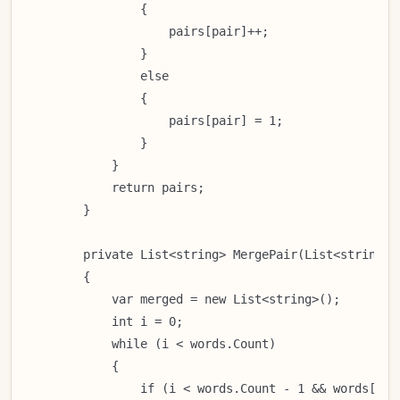
                {

                    pairs[pair]++;

                }

                else

                {

                    pairs[pair] = 1;

                }

            }

            return pairs;

        }

        private List<string> MergePair(List<string> 
        {

            var merged = new List<string>();

            int i = 0;

            while (i < words.Count)

            {

                if (i < words.Count - 1 && words[i] 