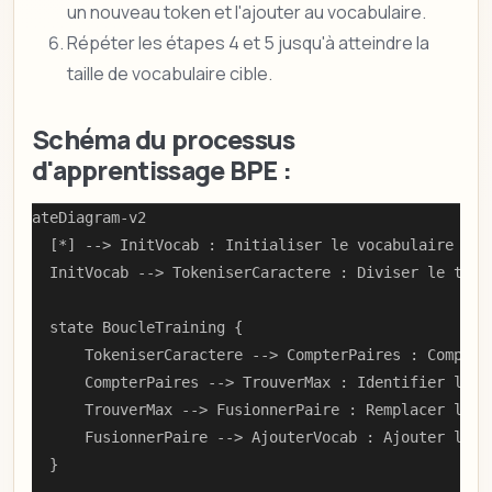
un nouveau token et l'ajouter au vocabulaire.
Répéter les étapes 4 et 5 jusqu'à atteindre la
taille de vocabulaire cible.
Schéma du processus
d'apprentissage BPE :
stateDiagram-v2

    [*] --> InitVocab : Initialiser le vocabulaire avec
    InitVocab --> TokeniserCaractere : Diviser le text
    state BoucleTraining {

        TokeniserCaractere --> CompterPaires : Compter
        CompterPaires --> TrouverMax : Identifier la p
        TrouverMax --> FusionnerPaire : Remplacer la p
        FusionnerPaire --> AjouterVocab : Ajouter le no
    }
