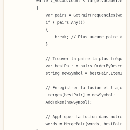
            while (_vocab.Count < targetVocabSize)

            {

                var pairs = GetPairFrequencies(words)
                if (!pairs.Any())

                {

                    break; // Plus aucune paire à fus
                }

                // Trouver la paire la plus fréquente
                var bestPair = pairs.OrderByDescendin
                string newSymbol = bestPair.Item1 + b
                // Enregistrer la fusion et l'ajouter
                _merges[bestPair] = newSymbol;

                AddToken(newSymbol);

                // Appliquer la fusion dans notre lis
                words = MergePair(words, bestPair, ne