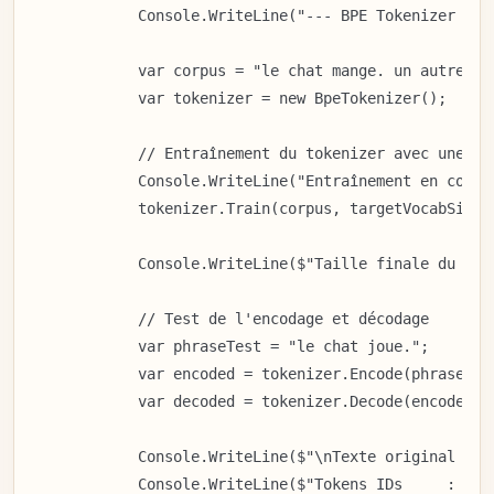
            Console.WriteLine("--- BPE Tokenizer éduc
            var corpus = "le chat mange. un autre cha
            var tokenizer = new BpeTokenizer();

            // Entraînement du tokenizer avec une pe
            Console.WriteLine("Entraînement en cours.
            tokenizer.Train(corpus, targetVocabSize: 
            Console.WriteLine($"Taille finale du voc
            // Test de l'encodage et décodage

            var phraseTest = "le chat joue.";

            var encoded = tokenizer.Encode(phraseTest
            var decoded = tokenizer.Decode(encoded);

            Console.WriteLine($"\nTexte original : '{
            Console.WriteLine($"Tokens IDs     : [{st