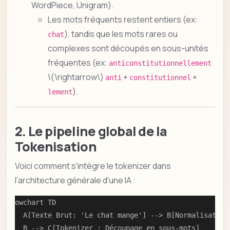
WordPiece, Unigram).
Les mots fréquents restent entiers (ex:
), tandis que les mots rares ou
chat
complexes sont découpés en sous-unités
fréquentes (ex:
anticonstitutionnellement
\(\rightarrow\)
+
+
anti
constitutionnel
).
lement
2. Le pipeline global de la
Tokenisation
Voici comment s'intègre le tokenizer dans
l'architecture générale d'une IA :
flowchart TD

    A[Texte Brut: 'Le chat mange'] --> B[Normalisation 
    B --> C[Tokenizer : Découpage en sous-mots]
