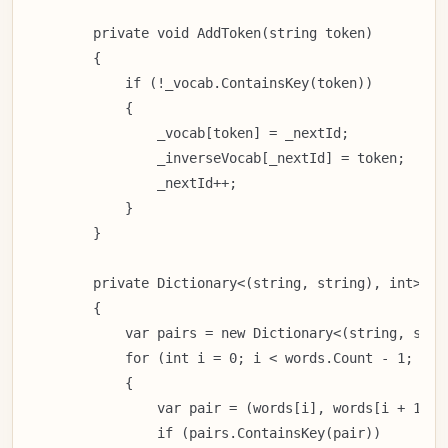
        private void AddToken(string token)

        {

            if (!_vocab.ContainsKey(token))

            {

                _vocab[token] = _nextId;

                _inverseVocab[_nextId] = token;

                _nextId++;

            }

        }

        private Dictionary<(string, string), int> Ge
        {

            var pairs = new Dictionary<(string, strin
            for (int i = 0; i < words.Count - 1; i++)
            {

                var pair = (words[i], words[i + 1]);

                if (pairs.ContainsKey(pair))
