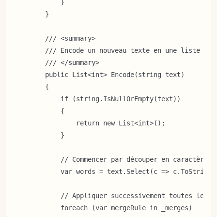
            }

        }

        /// <summary>

        /// Encode un nouveau texte en une liste d'I
        /// </summary>

        public List<int> Encode(string text)

        {

            if (string.IsNullOrEmpty(text))

            {

                return new List<int>();

            }

            // Commencer par découper en caractères i
            var words = text.Select(c => c.ToString()
            // Appliquer successivement toutes les r
            foreach (var mergeRule in _merges)
