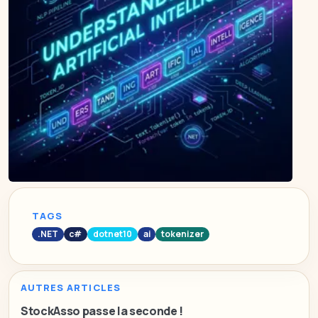
TAGS
.NET
c#
dotnet10
ai
tokenizer
AUTRES ARTICLES
StockAsso passe la seconde !