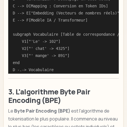
    C --> D[Mapping : Conversion en Token IDs]

    D --> E["Embedding (Vecteurs de nombres réels)"]

    E --> F[Modèle IA / Transformeur]

    subgraph Vocabulaire [Table de correspondance / Dic
        V1["'Le' -> 102"]

        V2["' chat' -> 4325"]

        V3["' mange' -> 891"]

    end

    D -.-> Vocabulaire
3. L'algorithme Byte Pair
Encoding (BPE)
Le
Byte Pair Encoding (BPE)
est l'algorithme de
tokenisation le plus populaire. Il commence au niveau
le plus bas (les caractères ou octets individuels) et