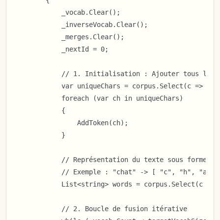
            _vocab.Clear();

            _inverseVocab.Clear();

            _merges.Clear();

            _nextId = 0;

            // 1. Initialisation : Ajouter tous les 
            var uniqueChars = corpus.Select(c => c.To
            foreach (var ch in uniqueChars)

            {

                AddToken(ch);

            }

            // Représentation du texte sous forme de
            // Exemple : "chat" -> [ "c", "h", "a", "
            List<string> words = corpus.Select(c => c
            // 2. Boucle de fusion itérative
