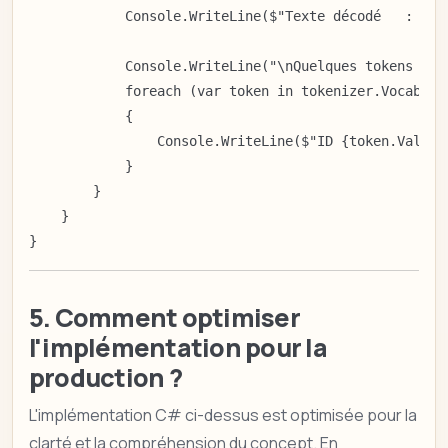
            Console.WriteLine($"Texte décodé   : '{de
            Console.WriteLine("\nQuelques tokens du v
            foreach (var token in tokenizer.Vocab.Tak
            {

                Console.WriteLine($"ID {token.Value} 
            }

        }

    }

}
5. Comment optimiser
l'implémentation pour la
production ?
L'implémentation C# ci-dessus est optimisée pour la
clarté et la compréhension du concept. En