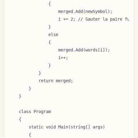
                {

                    merged.Add(newSymbol);

                    i += 2; // Sauter la paire fusion
                }

                else

                {

                    merged.Add(words[i]);

                    i++;

                }

            }

            return merged;

        }

    }

    class Program

    {

        static void Main(string[] args)

        {
